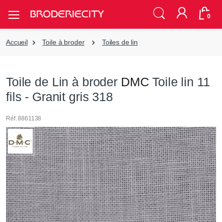
0
Accueil
Toile à broder
Toiles de lin
Toile de Lin à broder
DMC
Toile lin 11
fils - Granit gris 318
Réf. 8861138