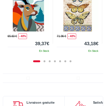
65.63 €
- 40%
71.96 €
- 40%
39,37€
43,18€
En Stock
En Stock
Livraison gratuite
Satisfai