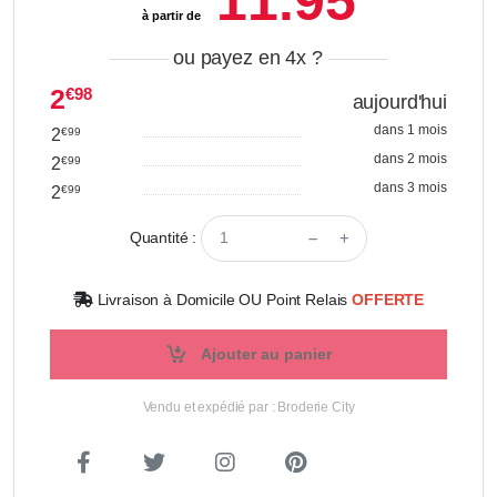
11.95
à partir de
ou payez en 4x
?
2
€98
aujourd'hui
dans 1 mois
2
€99
dans 2 mois
2
€99
dans 3 mois
2
€99
Quantité :
Livraison à Domicile OU Point Relais
OFFERTE
Ajouter au panier
Vendu et expédié par : Broderie City