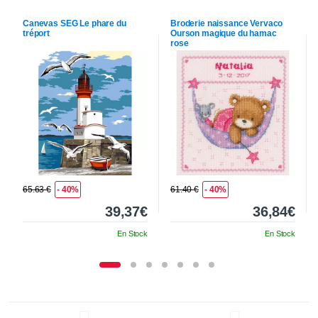
Canevas
SEG
Le phare du
Broderie naissance
Vervaco
tréport
Ourson magique du hamac
rose
65.63 €
- 40%
61.40 €
- 40%
39,37€
36,84€
En Stock
En Stock