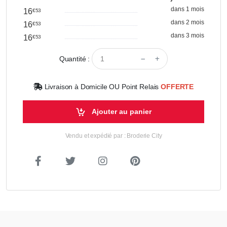
dans 1 mois
16
€53
dans 2 mois
16
€53
dans 3 mois
16
€53
Quantité :
Livraison à Domicile OU Point Relais
OFFERTE
Ajouter au panier
Vendu et expédié par : Broderie City