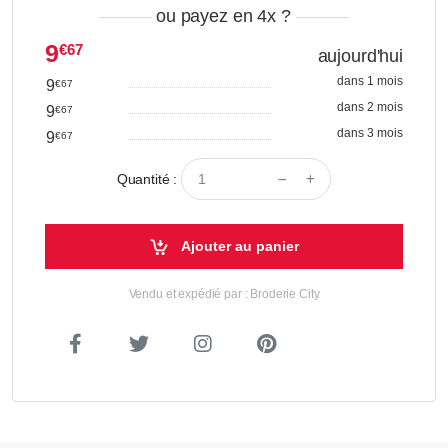
ou payez en 4x
?
9
€67
aujourd'hui
dans 1 mois
9
€67
dans 2 mois
9
€67
dans 3 mois
9
€67
Quantité :
Ajouter au panier
Vendu et expédié par : Broderie City