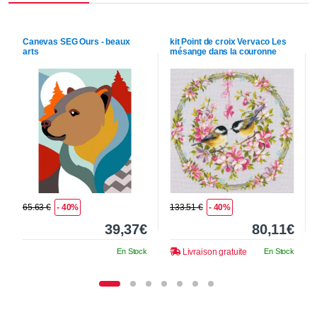
Canevas
SEG
Ours - beaux
kit Point de croix
Vervaco
Les
arts
mésange dans la couronne
65.63 €
- 40%
133.51 €
- 40%
39,37€
80,11€
En Stock
Livraison gratuite
En Stock