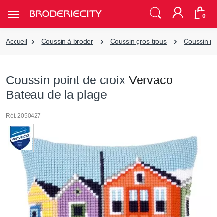
0
Accueil
Coussin à broder
Coussin gros trous
Coussin poi
Coussin point de croix
Vervaco
Bateau de la plage
Réf. 2050427