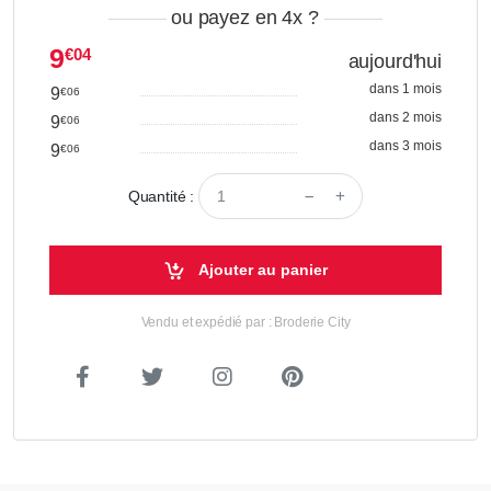
ou payez en 4x
?
9
€04
aujourd'hui
dans 1 mois
9
€06
dans 2 mois
9
€06
dans 3 mois
9
€06
Quantité :
Ajouter au panier
Vendu et expédié par : Broderie City