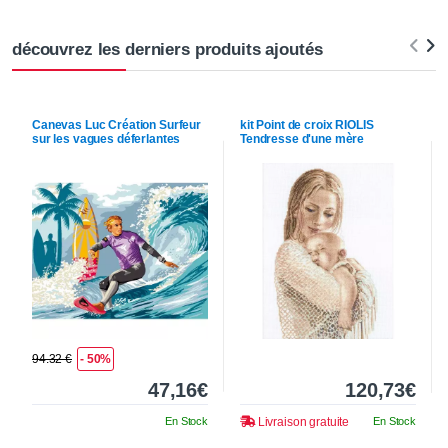
découvrez les derniers produits ajoutés
Canevas
Luc Création
Surfeur
kit Point de croix
RIOLIS
sur les vagues déferlantes
Tendresse d'une mère
94.32 €
- 50%
47,16€
120,73€
En Stock
Livraison gratuite
En Stock