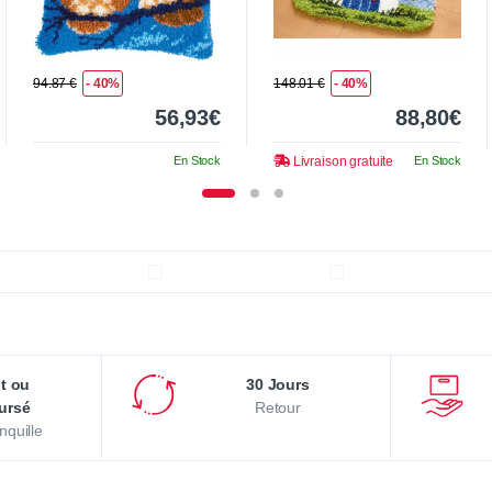
94.87 €
- 40%
148.01 €
- 40%
56,93€
88,80€
En Stock
Livraison gratuite
En Stock
it ou
30 Jours
ursé
Retour
nquille