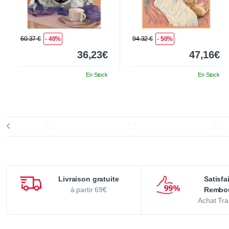
60.37 €
- 40%
94.32 €
- 50%
36,23€
47,16€
En Stock
En Stock
Livraison gratuite
Satisfa
à partir 69€
Rembo
Achat Tra