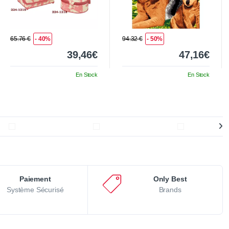
65.76 €
- 40%
94.32 €
- 50%
39,46€
47,16€
En Stock
En Stock
Paiement
Only Best
Système Sécurisé
Brands