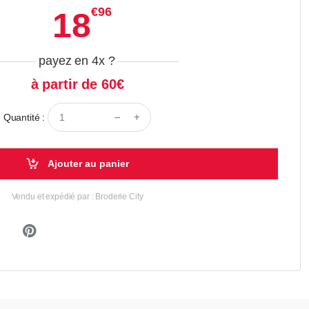
€96
18
payez en 4x
?
à partir de 60€
Quantité :
Ajouter au panier
Vendu et expédié par : Broderie City