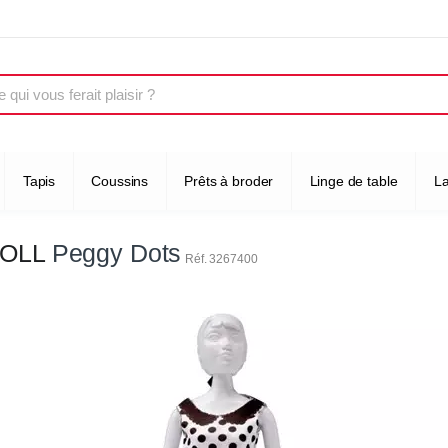
Tapis
Coussins
Prêts à broder
Linge de table
L
OLL
Peggy Dots
Réf. 3267400