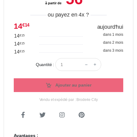
à partir de
ou payez en 4x
?
14
€14
aujourd'hui
dans 1 mois
14
€15
dans 2 mois
14
€15
dans 3 mois
14
€15
Quantité :
Ajouter au panier
Vendu et expédié par : Broderie City
Avantages :