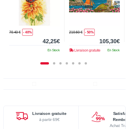
70.43 €
- 40%
210.60 €
- 50%
42,25€
105,30€
En Stock
Livraison gratuite
En Stock
Livraison gratuite
Satisfai
à partir 69€
Rembou
Achat Tran