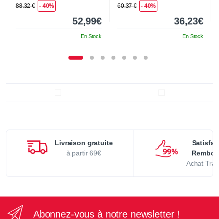
88.32 €
- 40%
60.37 €
- 40%
52,99€
36,23€
En Stock
En Stock
Livraison gratuite
Satisfai
à partir 69€
Rembou
Achat Tran
Abonnez-vous à notre newsletter !